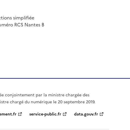
tions simplifiée
numéro RCS Nantes B
ée conjointement par la ministre chargée des
istre chargé du numérique le 20 septembre 2019.
ement.fr
service-public.fr
data.gouv.fr